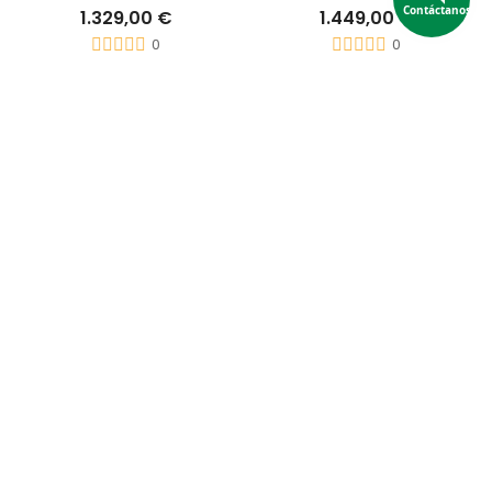
Contáctanos
1.329,00 €
1.449,00 €
0
0
Favorit-Olymp 90 Semi O Nacedora
Heka Favorit 135 Semiautomática
1.490,00 €
1.499,00 €
0
0