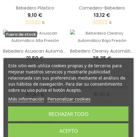
Bebedero Plástico
Comedero-Bebedero
9,10 €
13,12 €
0
0
Fuera de stock
Bebedero Acuacan Automático Alta Presión
Bebedero Cleansy Automático Baja Presión
21,50 €
36,35 €
Este sitio web utiliza cookies propias y de terceros para
0
0
mejorar nuestros servicios y mostrarle publicidad
relacionada con sus preferencias mediante el análisis de
sus hábitos de navegación. Para dar su consentimiento
Bebedero Con Depósito
Bebedero Con Depósito
sobre su uso pulse el botón Acepto.
47,87 €
81,01 €
Más información
Personalizar cookies
0
0
RECHAZAR TODO
Tolva-Bebedero
111,80 €
ACEPTO