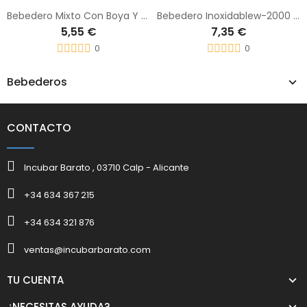
Bebedero Mixto Con Boya Y Tapa
Bebedero Inoxidablew-2000 Para Conejos
5,55 €
7,35 €
0
0
Bebederos
CONTACTO
Incubar Barato , 03710 Calp - Alicante
+34 634 367 215
+34 634 321 876
ventas@incubarbarato.com
TU CUENTA
¿NECESITAS AYUDA?