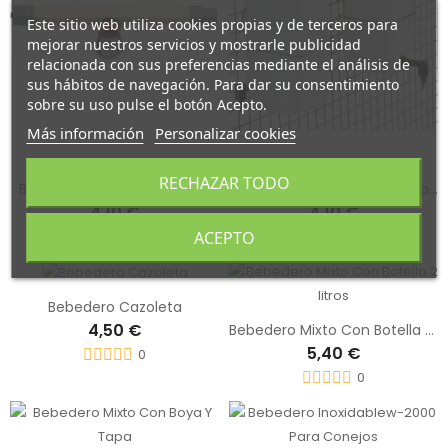
Este sitio web utiliza cookies propias y de terceros para
mejorar nuestros servicios y mostrarle publicidad
relacionada con sus preferencias mediante el análisis de
sus hábitos de navegación. Para dar su consentimiento
sobre su uso pulse el botón Acepto.
Más información
Personalizar cookies
RECHAZAR TODO
Bebedero Logis Tubo Rígido
Bebedero Con Chupete Y Botella
4,10 €
4,10 €
ACEPTO
0
0
Bebedero Cazoleta
4,50 €
Bebedero Mixto Con Botella 2 litros
5,40 €
0
0