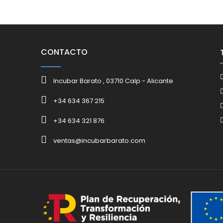
CONTACTO
Incubar Barato , 03710 Calp - Alicante
+34 634 367 215
+34 634 321 876
ventas@incubarbarato.com