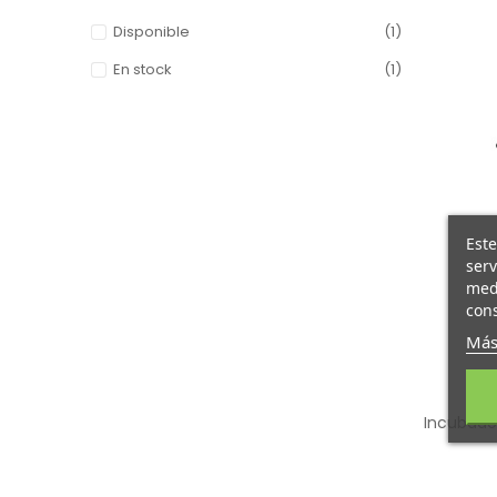
Disponible
(1)
En stock
(1)
Este
serv
medi
cons
Más