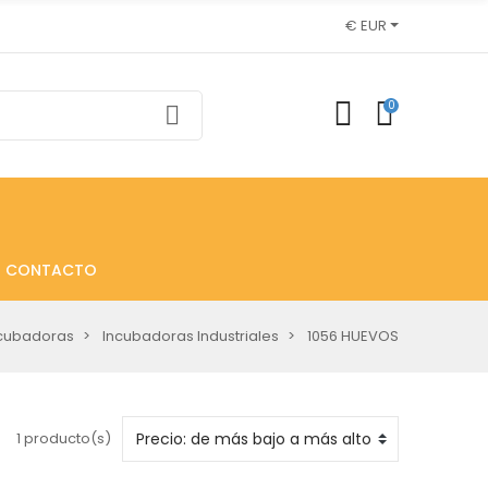
€ EUR
0
CONTACTO
ncubadoras
Incubadoras Industriales
1056 HUEVOS
1 producto(s)