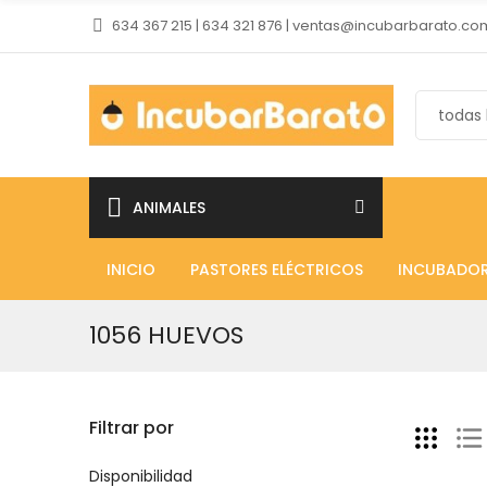
634 367 215 | 634 321 876 | ventas@incubarbarato.co
ANIMALES
INICIO
PASTORES ELÉCTRICOS
INCUBADO
1056 HUEVOS
Filtrar por
Disponibilidad