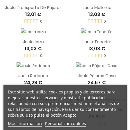
Jaula Transporte De Pájaros
Jaula Mallorca
13,01 €
13,03 €
0
0
Jaula Ibiza
Jaula Tenerife
13,03 €
13,03 €
0
0
Jaula Redonda
Jaula Pájaros Casa
24,28 €
24,57 €
0
0
Este sitio web utiliza cookies propias y de terceros para
mejorar nuestros servicios y mostrarle publicidad
relacionada con sus preferencias mediante el análisis de
sus hábitos de navegación. Para dar su consentimiento
Jaula Pájaros Catedral
Jaula Pájaros Vivero Medio
sobre su uso pulse el botón Acepto.
24,74 €
25,61 €
Más información
Personalizar cookies
0
0