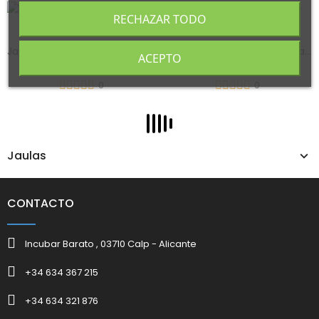
RECHAZAR TODO
Jaula Pájaros Redonda Grande
Trípode Semirectangular Blanco
ACEPTO
29,68 €
30,20 €
0
0
Jaulas
CONTACTO
Incubar Barato , 03710 Calp - Alicante
+34 634 367 215
+34 634 321 876