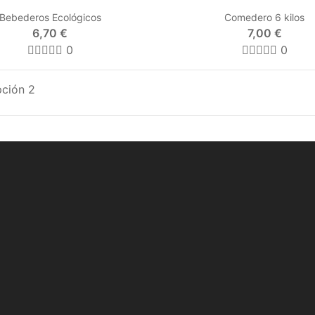
Bebederos Ecológicos
Comedero 6 kilos
6,70 €
7,00 €
0
0
pción 2