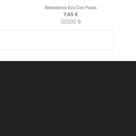
Bebederos Eco Con Patas
7,45 €
0