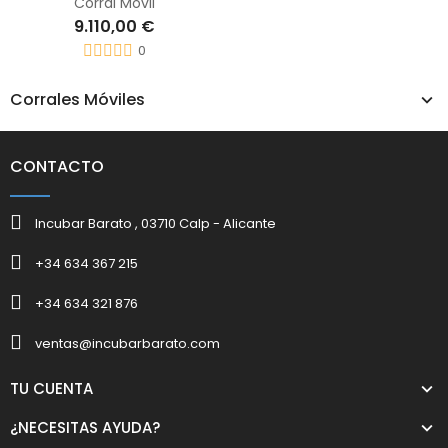
Corral Móvil
9.110,00 €
0
Corrales Móviles
CONTACTO
Incubar Barato , 03710 Calp - Alicante
+34 634 367 215
+34 634 321 876
ventas@incubarbarato.com
TU CUENTA
¿NECESITAS AYUDA?