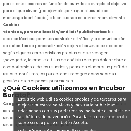
persistentes expiran en función de cuando se cumpla el objetivo
para el que sirven (por ejemplo, para que el usuario se
mantenga identificado) o bien cuando se borran manualmente.
Cookies
técnicas/personalización/análisis/publicitarias:
las
cookies técnicas permiten controlar el tráfico y la comunicación
de datos. Las de personalización dejan a los usuarios acceder
según algunas características propias que se recogen
(navegador, idioma, etc.). Las de análisis recogen datos sobre el
comportamiento de los usuarios y permiten elaborar un perfil de
usuario. Por último, las publicitarias recogen datos sobre la
gestión de los espacios publicitarios.
¿Qué Cookies utilizamos en
Incubar
Barato
?
Este sitio web utiliza cookies propias y de terceros para
Google:
utilizamos Cookies de Google con diversos fines, como
mejorar nuestros servicios y mostrarle publicidad
relacionada con sus preferencias mediante el análisis de
son: analítica del comportamiento e interacción por parte del
sus hábitos de navegación. Para dar su consentimiento
usuario con el Sitio Web, mostrar publicidad relevante para el
sobre su uso pulse el botón Acepto.
usuario, administración de etiquetas.
Más información
Personalizar cookies