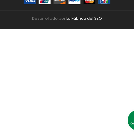
Desarrollado por
La Fábrica del SEO
Co