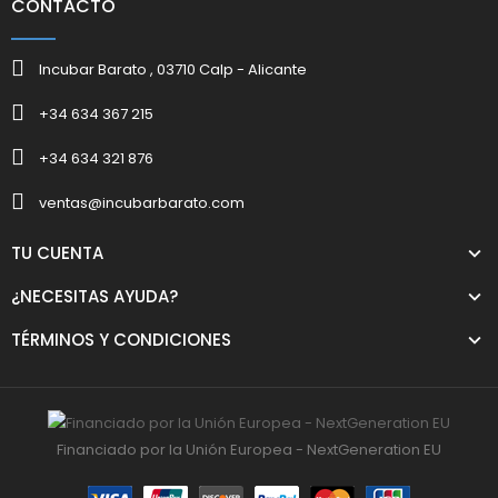
CONTACTO
Incubar Barato , 03710 Calp - Alicante
+34 634 367 215
+34 634 321 876
ventas@incubarbarato.com
TU CUENTA
¿NECESITAS AYUDA?
TÉRMINOS Y CONDICIONES
Financiado por la Unión Europea - NextGeneration EU