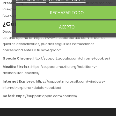
Prestashop:
las Cookies de Prestashop se utilizan para mejorar
la experiencia del usuario y guardar sus preferencias para
RECHAZAR TODO
futuras sesiones en nuestro sitio web.
¿Cómo desactivar las Cookies?
ACEPTO
Desactivando las Cookies no se disfrutará de la experiencia de
usuario óptima en
https://www.incubarbarato.com
. Si aun así
quieres desactivarlas, puedes seguir las instrucciones
correspondientes a tu navegador:
Google Chrome:
http://support.google.com/chrome/cookies/
Mozilla Firefox:
https://support.mozilla.org/habilitar-y-
deshabilitar-cookies/
Internet Explorer:
https://support.microsoft.com/windows-
internet-explorer-delete-cookies/
Safari:
https://support.apple.com/cookies/