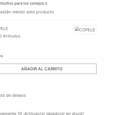
ntuitivo para los conejos.
s
están viendo este producto
PELE
0 Artículos
os
AÑADIR AL CARRITO
COMPRAR AHORA
ista de deseos
Solamente
10
¡Artículo(s) dejado(s) en stock!