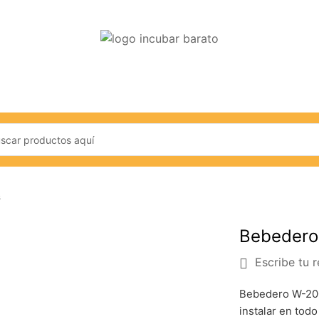
s
Bebedero
Escribe tu 
Bebedero W-200
instalar en tod