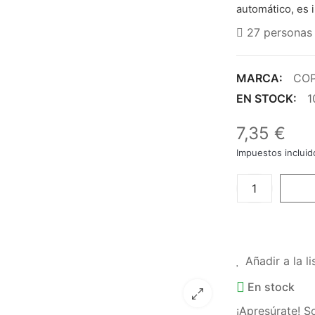
automático, es i
27
personas 
MARCA:
CO
EN STOCK:
1
7,35 €
Impuestos incluid
Añadir a la l
En stock
¡Apresúrate! 