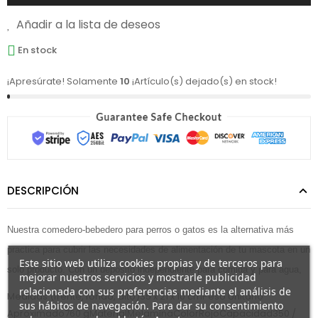
Añadir a la lista de deseos
En stock
¡Apresúrate! Solamente
10
¡Artículo(s) dejado(s) en stock!
DESCRIPCIÓN
Nuestra comedero-bebedero para perros o gatos es la alternativa más
practica para cubrir las necesidades de alimentación de tu mascota en un
Este sitio web utiliza cookies propias y de terceros para
solo producto. Con un deposito independiente para comida y para agua,
mejorar nuestros servicios y mostrarle publicidad
relacionada con sus preferencias mediante el análisis de
Medidas (frente, fondo, alto)35 x 21 x 10 cmPeso Unitario
sus hábitos de navegación. Para dar su consentimiento
Aproximado760 gMaterialMelaminaColorRojoCapacidad350 /