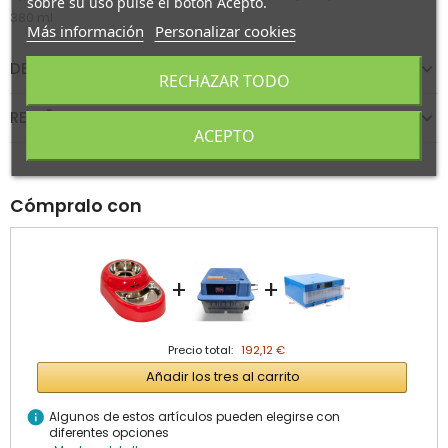
sobre su uso pulse el botón Acepto.
380 ml
Más información
Personalizar cookies
DETALLES DEL PRODUCTO
RECHAZAR TODO
RESEÑAS
ACEPTO
Cómpralo con
+
+
Precio total:
192,12 €
Añadir los tres al carrito
info
Algunos de estos artículos pueden elegirse con
diferentes opciones