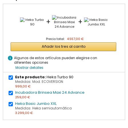
+
+
Precio total:
4.557,00 €
Añadir los tres al carrito
info
Algunos de estos artículos pueden elegirse con
diferentes opciones
Mostrar detalles
Este producto:
Heka Turbo 90
Medidas: Mod. ECOVERSION
999,00 €
Incubadora Brinsea Maxi 24 Advance
259,00 €
Heka Basic Jumbo XXL
Medidas: Heka semiautomática
3.299,00 €