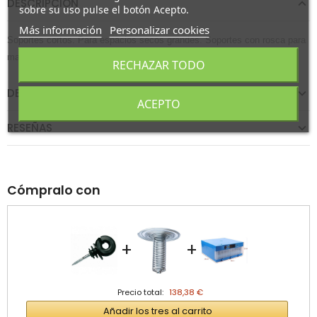
DESCRIPCIÓN
sobre su uso pulse el botón Acepto.
Más información
Personalizar cookies
Soportes cortos. Para espacios secos grandes. Soportes con rosca para
madera.
RECHAZAR TODO
DETALLES DEL PRODUCTO
ACEPTO
RESEÑAS
Cómpralo con
+
+
Precio total:
138,38 €
Añadir los tres al carrito