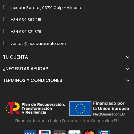
Incubar Barato , 03710 Calp - Alicante
+34 634 367 215
+34 634 321 876
ventas@incubarbarato.com
TU CUENTA
¿NECESITAS AYUDA?
TÉRMINOS Y CONDICIONES
Financiado por la Unión Europea - NextGeneration EU