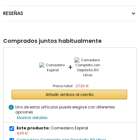
RESEÑAS
Comprados juntos habitualmente
+
Precio total:
27,30 €
Añadir ambos al carrito
info
Uno de estos artículos puede elegirse con diferentes
opciones
Mostrar detalles
Este producto:
Comedero Espiral
4,30 €
Comedero Completo con Depósito 60 Litros