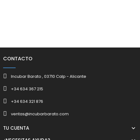
CONTACTO
Incubar Barato , 03710 Calp - Alicante
+34 634 367 215
+34 634 321 876
ventas@incubarbarato.com
TU CUENTA