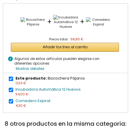
+
+
Precio total:
58,83 €
Añadir los tres al carrito
info
Algunos de estos artículos pueden elegirse con
diferentes opciones
Mostrar detalles
Este producto:
Bizcochera Pájaros
0,53 €
Incubadora Automática 12 Huevos
54,00 €
Comedero Espiral
4,30 €
8 otros productos en la misma categoría: