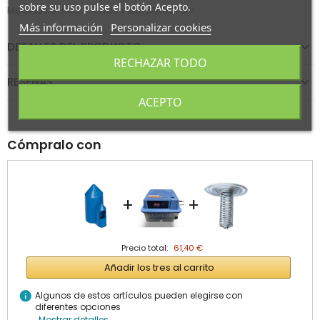
sobre su uso pulse el botón Acepto.
Medidas (frente x fondo x alto)11x11x21 cm
Más información
Personalizar cookies
DETALLES DEL PRODUCTO
RECHAZAR TODO
RESEÑAS
ACEPTO
Cómpralo con
+
+
Precio total:
61,40 €
Añadir los tres al carrito
info
Algunos de estos artículos pueden elegirse con
diferentes opciones
Mostrar detalles