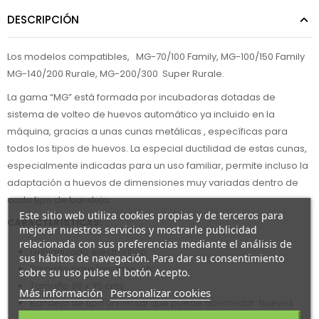
DESCRIPCIÓN
Los modelos compatibles, MG-70/100 Family, MG-100/150 Family
MG-140/200 Rurale, MG-200/300 Super Rurale.
La gama “MG” está formada por incubadoras dotadas de
sistema de volteo de huevos automático ya incluido en la
máquina, gracias a unas cunas metálicas , específicas para
todos los tipos de huevos. La especial ductilidad de estas cunas,
especialmente indicadas para un uso familiar, permite incluso la
adaptación a huevos de dimensiones muy variadas dentro de
cada tipo de bandeja.
Este sitio web utiliza cookies propias y de terceros para
CARACTERÍSTICAS:
mejorar nuestros servicios y mostrarle publicidad
relacionada con sus preferencias mediante el análisis de
Galvanizado electrolítico.
sus hábitos de navegación. Para dar su consentimiento
Tamaño para faisanes, etc.
sobre su uso pulse el botón Acepto.
Tamaño 38 x 35 cms.
Más información
Personalizar cookies
Bandeja de tipo universal que puede acomodar huevos