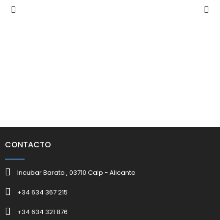
CONTACTO
Incubar Barato , 03710 Calp - Alicante
+34 634 367 215
+34 634 321 876