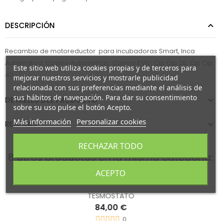
DESCRIPCIÓN
Recambio de motoreductor para incubadoras Smart, Inca
Automatica, Cosmo Automatica, Cosmo EVO, Cip Cip 28, Cip Cip
Este sitio web utiliza cookies propias y de terceros para
40
mejorar nuestros servicios y mostrarle publicidad
relacionada con sus preferencias mediante el análisis de
sus hábitos de navegación. Para dar su consentimiento
DETALLES DEL PRODUCTO
sobre su uso pulse el botón Acepto.
Más información
Personalizar cookies
RESEÑAS
RECHAZAR TODO
8 otros productos en la misma categoría:
ACEPTO
Fuera de stock
TESMOSTATO
84,00 €
0