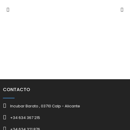
CONTACTO
Incubar Barato , 03710 Calp - Alicante
+34 634 367 215
+34 634 321 876