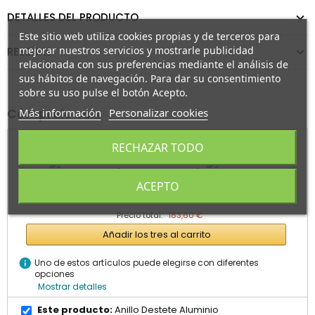
DETALLES DEL PRODUCTO
Este sitio web utiliza cookies propias y de terceros para
mejorar nuestros servicios y mostrarle publicidad
RESEÑAS
relacionada con sus preferencias mediante el análisis de
sus hábitos de navegación. Para dar su consentimiento
sobre su uso pulse el botón Acepto.
Más información
Personalizar cookies
Cómpralo con
RECHAZAR TODO
+
+
ACEPTO
Precio total:
183,60 €
Añadir los tres al carrito
info
Uno de estos artículos puede elegirse con diferentes
opciones
Mostrar detalles
Este producto:
Anillo Destete Aluminio