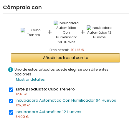
Cómpralo con
+
+
Precio total:
191,45 €
Añadir los tres al carrito
info
Uno de estos artículos puede elegirse con diferentes
opciones
Mostrar detalles
Este producto:
Cubo Trenero
12,45 €
Incubadora Automática Con Humificador 64 Huevos
125,00 €
Incubadora Automática 12 Huevos
54,00 €