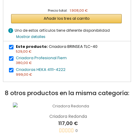
Precio total:
1.908,00 €
Añadir los tres al carrito
info
Uno de estos artículos tiene diferente disponibilidad
Mostrar detalles
Este producto:
Criadora BRINSEA TLC-40
529,00 €
Criadora Profesional Fiem
380,00 €
Criadoras HEKA 4111-4222
999,00 €
8 otros productos en la misma categoría:
Criadora Redonda
117,00 €
0