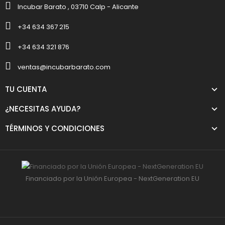
Incubar Barato , 03710 Calp - Alicante
+34 634 367 215
+34 634 321 876
ventas@incubarbarato.com
TU CUENTA
¿NECESITAS AYUDA?
TÉRMINOS Y CONDICIONES
Financiado por la Unión Europea - NextGeneration EU