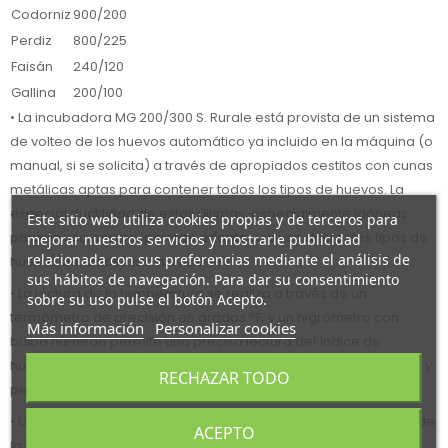
Codorniz
900/200
Perdiz
800/225
Faisán
240/120
Gallina
200/100
• La incubadora MG 200/300 S. Rurale está provista de un sistema
de volteo de los huevos automático ya incluido en la máquina (o
manual, si se solicita) a través de apropiados cestitos con cunas
metálicas aptas para contener todos los tipos de huevos. La
especial ductilidad de estas últimas, especialmente idóneas
Este sitio web utiliza cookies propias y de terceros para
para un uso casero, permite adaptar incluso diferentes tipos de
mejorar nuestros servicios y mostrarle publicidad
relacionada con sus preferencias mediante el análisis de
huevos de todas las dimensiones.
sus hábitos de navegación. Para dar su consentimiento
• La lectura de la temperatura se realiza a través de un
sobre su uso pulse el botón Acepto.
termómetro de precisión en grados °F; y un higrómetro con
Más información
Personalizar cookies
bulbo húmedo permite una precisa lectura del índice de
humedad dentro de la incubadora. La funda extraíble es sólida y
RECHAZAR TODO
permite una fácil y adecuada limpieza.
• Una mirilla en la puerta permite ver perfectamente el interior de
ACEPTO
la incubadora.