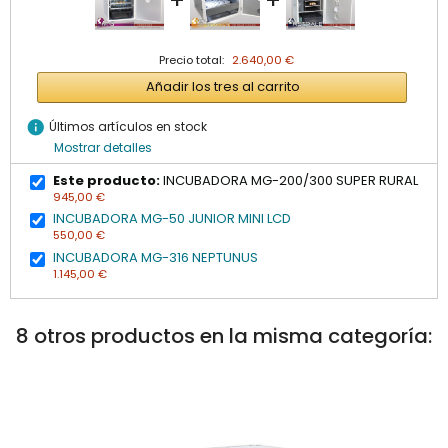
+
+
Precio total:
2.640,00 €
Añadir los tres al carrito
info
Últimos artículos en stock
Mostrar detalles
Este producto:
INCUBADORA MG-200/300 SUPER RURAL
945,00 €
INCUBADORA MG-50 JUNIOR MINI LCD
550,00 €
INCUBADORA MG-316 NEPTUNUS
1.145,00 €
8 otros productos en la misma categoría: