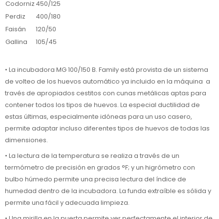
Codorniz
450/125
Perdiz
400/180
Faisán
120/50
Gallina
105/45
• La incubadora MG 100/150 B. Family está provista de un sistema
de volteo de los huevos automático ya incluido en la máquina a
través de apropiados cestitos con cunas metálicas aptas para
contener todos los tipos de huevos. La especial ductilidad de
estas últimas, especialmente idóneas para un uso casero,
permite adaptar incluso diferentes tipos de huevos de todas las
dimensiones.
• La lectura de la temperatura se realiza a través de un
termómetro de precisión en grados °F; y un higrómetro con
bulbo húmedo permite una precisa lectura del índice de
humedad dentro de la incubadora. La funda extraíble es sólida y
permite una fácil y adecuada limpieza.
• Una mirilla en la puerta permite ver perfectamente el interior de