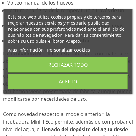
Volteo manual de los huevos
Lectura analógica de la temperatura a través de un
Este sitio web utiliza cookies propias y de terceros para
termómetro de vídreo
mejorar nuestros servicios y mostrarle publicidad
Fabricada en material con tecnología antibacterias
relacionada con sus preferencias mediante el análisis de
Biomaster
sus hábitos de navegación. Para dar su consentimiento
Incubadora con
3 años de garantía
sobre su uso pulse el botón Acepto.
Más información
Personalizar cookies
La incubadora Mini II Eco está fabricada con materiales
aislantes de primera calidad y con tecnología Biomaster
RECHAZAR TODO
antibacteria. Incluye un sistema de calor muy específico
y un sistema de ventilación de doble flujo que permiten
ACEPTO
obtener excelentes resultados. La temperatura de
incubación viene programada de fábrica, aunque puede
modificarse por necesidades de uso.
Como novedad respecto al modelo anterior, la
incubadora Mini II Eco permite, además de comprobar el
nivel del agua, el
llenado del depósito del agua desde