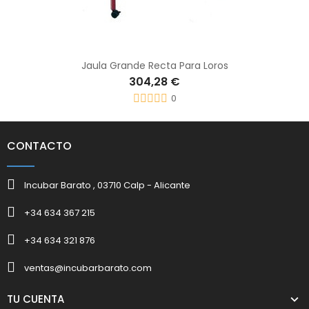
Jaula Grande Recta Para Loros
304,28 €
0
CONTACTO
Incubar Barato , 03710 Calp - Alicante
+34 634 367 215
+34 634 321 876
ventas@incubarbarato.com
TU CUENTA