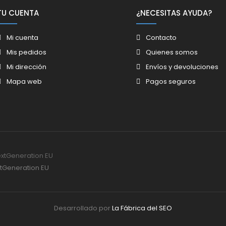
TU CUENTA
¿NECESITAS AYUDA?
Mi cuenta
Contacto
Mis pedidos
Quienes somos
Mi dirección
Envíos y devoluciones
Mapa web
Pagos seguros
xtGeneration EU
Desarrollado por
La Fábrica del SEO