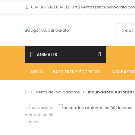
634 367 215 | 634 321 876 | ventas@incubarbarato.co
ANIMALES
INICIO
PASTORES ELÉCTRICOS
INCUBADO
Venta de Incubadoras
Incubadora Automáti