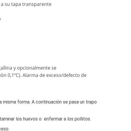
s a su tapa transparente
o
gallina y opcionalmente se
ión 0,1ºC). Alarma de exceso/defecto de
la misma forma. A continuación se pasa un trapo
aminar los huevos o enfermar a los pollitos.
ceso.