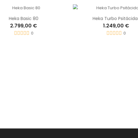
Heka Basic 80
Heka Turbo Psitácida
2.799,00 €
1.249,00 €
0
0