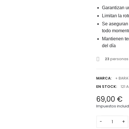
Garantizan u
Limitan la ro
Se aseguran 
todo moment
Mantienen te
del día
23
personas 
MARCA:
+ BARA
EN STOCK:
121 
69,00 €
Impuestos inclui
-
+