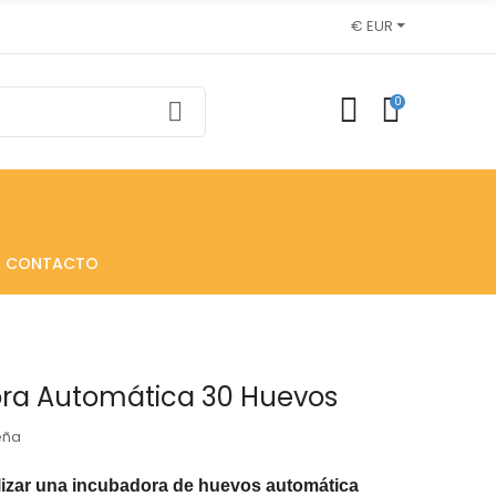
€ EUR
0
CONTACTO
ra Automática 30 Huevos
eña
lizar una
incubadora
de huevos
automática