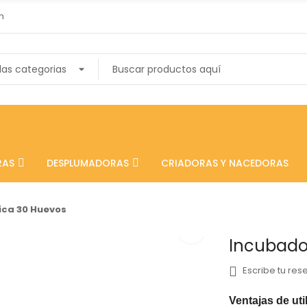
m
RAS
DESPLUMADORAS
CRIADORAS Y NACEDORAS
ca 30 Huevos
Incubado
Escribe tu res
Ventajas
de uti