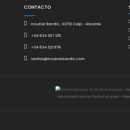
CONTACTO
Incubar Barato , 03710 Calp - Alicante
+34 634 367 215
+34 634 321 876
ventas@incubarbarato.com
Financiado por la Unión Europea - Ne