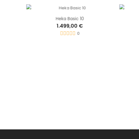
Heka Basic 10
1.499,00 €
0