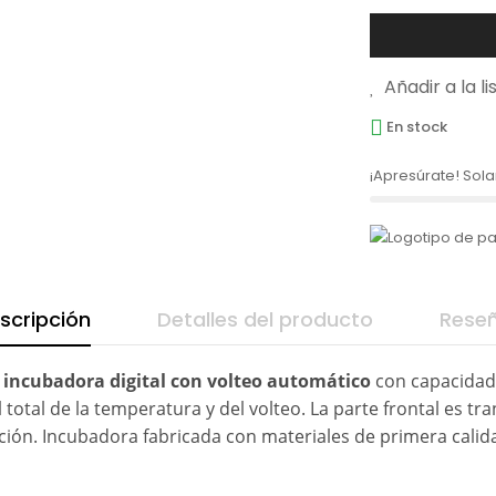
Añadir a la l
En stock
¡Apresúrate! So
scripción
Detalles del producto
Rese
a
incubadora digital con volteo automático
con capacidad
ol total de la temperatura y del volteo. La parte frontal es t
ción. Incubadora fabricada con materiales de primera calid