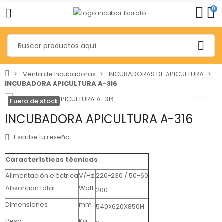
0
Venta de Incubadoras
INCUBADORAS DE APICULTURA
INCUBADORA APICULTURA A-316
Fuera de stock
INCUBADORA APICULTURA A-316
Escribe tu reseña
Caracterìsticas técnicas
Alimentaciòn eléctrica
V/Hz
220-230 / 50-60
Absorciòn total
Watt.
200
Dimensiones
mm
540X620X850H
Peso
Kg