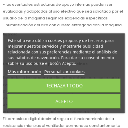
- las eventuales estructuras de apoyo internas pueden ser
evaluadas y adaptadas al uso efectivo que sea solicitado por el
usuario de la máquina según las exigencias específicas;
- humidificación del aire con cubeta entregada con la máquina;
Extras:
Este sitio web utiliza cookies propias y de terceros para
- lectura humedad con higrómetro con bulbo húmedo;
mejorar nuestros servicios y mostrarle publicidad
- estantes de acero previamente barnizado;
relacionada con sus preferencias mediante el análisis de
sus hábitos de navegación. Para dar su consentimiento
sobre su uso pulse el botón Acepto.
Uso de la incubadora para abejas reinas
Más información
Personalizar cookies
Encender la incubadora un día antes del uso para controlar la
regulación exacta de la temperatura de funcionamiento.
RECHAZAR TODO
Disponer en el fondo la cubeta entregada con la máquina llena
de agua para crear la humedad necesaria.
ACEPTO
Actuar eventualmente en el termostato digital de regulación de
la temperatura (33,3°C que corresponden a 92°F).
El termostato digital decimal regula el funcionamiento de la
resistencia mientras el ventilador permanece constantemente