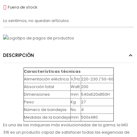
Fuera de stock
Lo sentimos, no quedan artículos.
DESCRIPCIÓN
Caracterìsticas técnicas
Alimentaciòn eléctrica
V/Hz
220-230 / 50-60
Absorciòn total
Watt.
200
Dimensiones
mm
540x620x850H
Peso
Kg
27
Nùmero de bandejas
No.
4
Medidas de la bandeja
mm
500x480
Es una de las máquinas más evolucionadas de la gama; la MG
316 es un producto capaz de satisfacer todas las exigencias de