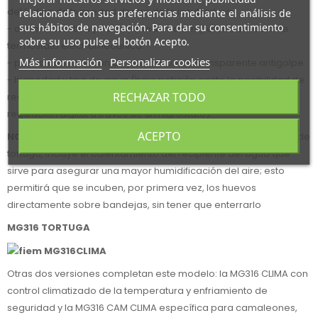
del índice de humedad dentro de la incubadora.
relacionada con sus preferencias mediante el análisis de
sus hábitos de navegación. Para dar su consentimiento
- alarma acústica y visiva de máxima temperatura mediante
sobre su uso pulse el botón Acepto.
termóstato electromecánico.
Más información
Personalizar cookies
- puerta con inserción de policarbonato transparente antigolpe
- humedad y tina de agua (bajo petición existe la posibilidad de
RECHAZAR TODO
realizar una humidificación automática con lectura y una
regulación digital a través de un higróstato).
ACEPTO
NOVEDAD
: la versión MG316 TORTUGA, específica para huevos de
tortuga, incluye el calentamiento del recipiente del agua que
sirve para asegurar una mayor humidificación del aire; esto
permitirá que se incuben, por primera vez, los huevos
directamente sobre bandejas, sin tener que enterrarlo
MG316 TORTUGA
Otras dos versiones completan este modelo: la MG316 CLIMA con
control climatizado de la temperatura y enfriamiento de
seguridad y la MG316 CAM CLIMA específica para camaleones,