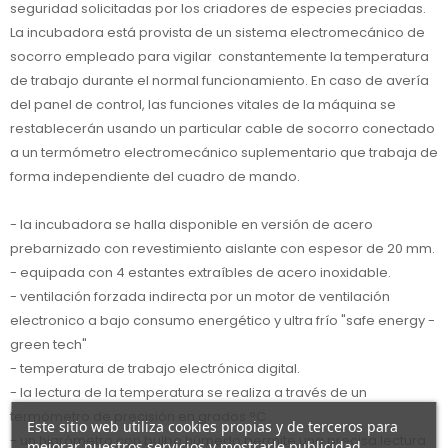
seguridad solicitadas por los criadores de especies preciadas.
La incubadora está provista de un sistema electromecánico de
socorro empleado para vigilar constantemente la temperatura
de trabajo durante el normal funcionamiento. En caso de avería
del panel de control, las funciones vitales de la máquina se
restablecerán usando un particular cable de socorro conectado
a un termómetro electromecánico suplementario que trabaja de
forma independiente del cuadro de mando.
- la incubadora se halla disponible en versión de acero
prebarnizado con revestimiento aislante con espesor de 20 mm.
- equipada con 4 estantes extraíbles de acero inoxidable.
- ventilación forzada indirecta por un motor de ventilación
electronico a bajo consumo energético y ultra frío "safe energy -
green tech"
- temperatura de trabajo electrónica digital.
- la lectura de la temperatura se realiza a través de un
termómetro de precisión en grados °C .
Este sitio web utiliza cookies propias y de terceros para
- un higrómetro con bulbo húmedo permite una precisa lectura
mejorar nuestros servicios y mostrarle publicidad