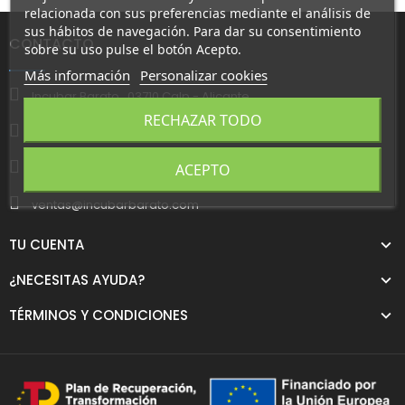
relacionada con sus preferencias mediante el análisis de
sus hábitos de navegación. Para dar su consentimiento
CONTACTO
sobre su uso pulse el botón Acepto.
Más información
Personalizar cookies
Incubar Barato , 03710 Calp - Alicante
RECHAZAR TODO
+34 634 367 215
ACEPTO
+34 634 321 876
ventas@incubarbarato.com
TU CUENTA
¿NECESITAS AYUDA?
TÉRMINOS Y CONDICIONES